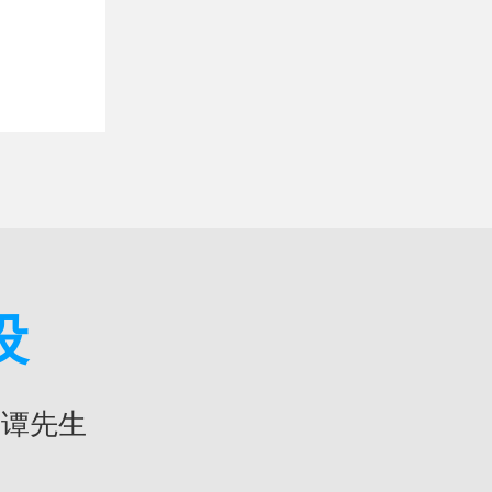
设
4 谭先生